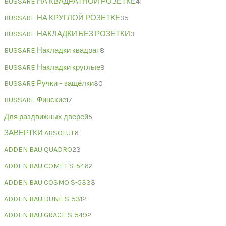
BUSSARE НА КВАДРАТНОЙ РОЗЕТКЕ
41
BUSSARE НА КРУГЛОЙ РОЗЕТКЕ
35
BUSSARE НАКЛАДКИ БЕЗ РОЗЕТКИ
3
BUSSARE Накладки квадрат
8
BUSSARE Накладки круглые
9
BUSSARE Ручки – защёлки
30
BUSSARE Финские
17
Для раздвижных дверей
5
ЗАВЕРТКИ ABSOLUT
6
ADDEN BAU QUADRO
23
ADDEN BAU COMET S-546
2
ADDEN BAU COSMO S-533
3
ADDEN BAU DUNE S-531
2
ADDEN BAU GRACE S-549
2