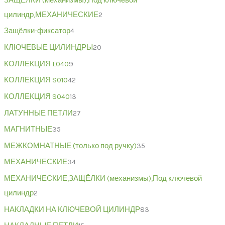
ЗАЩЁЛКИ (механизмы),Под ключевой
цилиндр,МЕХАНИЧЕСКИЕ
2
Защёлки-фиксатор
4
КЛЮЧЕВЫЕ ЦИЛИНДРЫ
20
КОЛЛЕКЦИЯ L040
9
КОЛЛЕКЦИЯ S010
42
КОЛЛЕКЦИЯ S040
13
ЛАТУННЫЕ ПЕТЛИ
27
МАГНИТНЫЕ
35
МЕЖКОМНАТНЫЕ (только под ручку)
35
МЕХАНИЧЕСКИЕ
34
МЕХАНИЧЕСКИЕ,ЗАЩЁЛКИ (механизмы),Под ключевой
цилиндр
2
НАКЛАДКИ НА КЛЮЧЕВОЙ ЦИЛИНДР
83