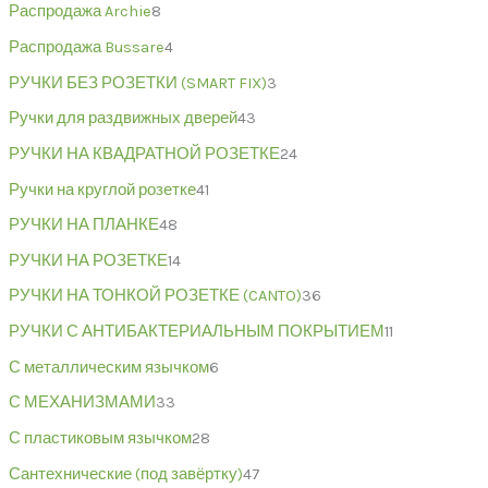
Распродажа Archie
8
Распродажа Bussare
4
РУЧКИ БЕЗ РОЗЕТКИ (SMART FIX)
3
Ручки для раздвижных дверей
43
РУЧКИ НА КВАДРАТНОЙ РОЗЕТКЕ
24
Ручки на круглой розетке
41
РУЧКИ НА ПЛАНКЕ
48
РУЧКИ НА РОЗЕТКЕ
14
РУЧКИ НА ТОНКОЙ РОЗЕТКЕ (CANTO)
36
РУЧКИ С АНТИБАКТЕРИАЛЬНЫМ ПОКРЫТИЕМ
11
С металлическим язычком
6
С МЕХАНИЗМАМИ
33
С пластиковым язычком
28
Сантехнические (под завёртку)
47