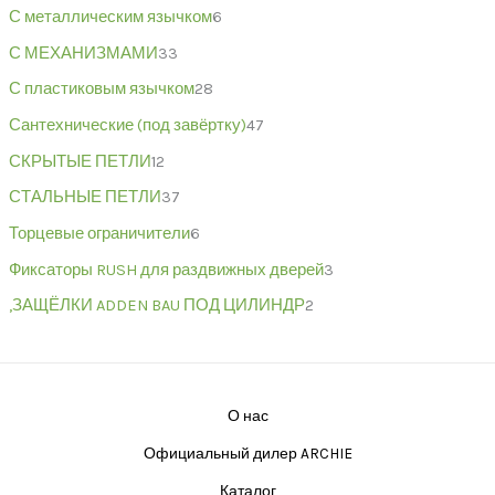
С металлическим язычком
6
С МЕХАНИЗМАМИ
33
С пластиковым язычком
28
Сантехнические (под завёртку)
47
СКРЫТЫЕ ПЕТЛИ
12
СТАЛЬНЫЕ ПЕТЛИ
37
Торцевые ограничители
6
Фиксаторы RUSH для раздвижных дверей
3
,ЗАЩЁЛКИ ADDEN BAU ПОД ЦИЛИНДР
2
О нас
Официальный дилер ARCHIE
Каталог