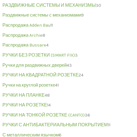
РАЗДВИЖНЫЕ СИСТЕМЫ И МЕХАНИЗМЫ
30
Раздвижные системы с механизмами
9
Распродажа Adden Bau
11
Распродажа Archie
8
Распродажа Bussare
4
РУЧКИ БЕЗ РОЗЕТКИ (SMART FIX)
3
Ручки для раздвижных дверей
43
РУЧКИ НА КВАДРАТНОЙ РОЗЕТКЕ
24
Ручки на круглой розетке
41
РУЧКИ НА ПЛАНКЕ
48
РУЧКИ НА РОЗЕТКЕ
14
РУЧКИ НА ТОНКОЙ РОЗЕТКЕ (CANTO)
36
РУЧКИ С АНТИБАКТЕРИАЛЬНЫМ ПОКРЫТИЕМ
11
С металлическим язычком
6