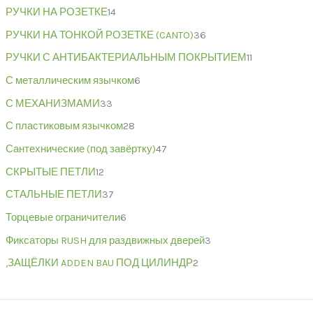
РУЧКИ НА РОЗЕТКЕ
14
РУЧКИ НА ТОНКОЙ РОЗЕТКЕ (CANTO)
36
РУЧКИ С АНТИБАКТЕРИАЛЬНЫМ ПОКРЫТИЕМ
11
С металлическим язычком
6
С МЕХАНИЗМАМИ
33
С пластиковым язычком
28
Сантехнические (под завёртку)
47
СКРЫТЫЕ ПЕТЛИ
12
СТАЛЬНЫЕ ПЕТЛИ
37
Торцевые ограничители
6
Фиксаторы RUSH для раздвижных дверей
3
,ЗАЩЁЛКИ ADDEN BAU ПОД ЦИЛИНДР
2