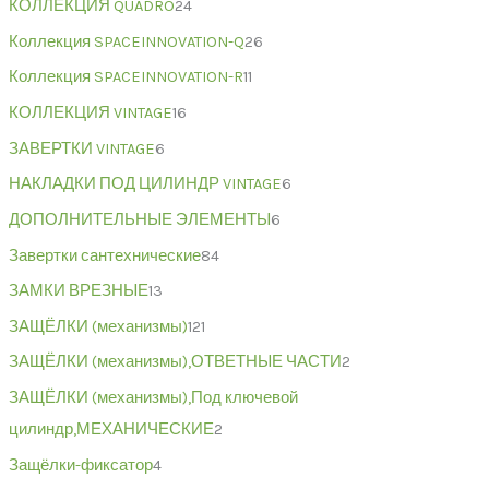
КОЛЛЕКЦИЯ QUADRO
24
Коллекция SPACEINNOVATION-Q
26
Коллекция SPACEINNOVATION-R
11
КОЛЛЕКЦИЯ VINTAGE
16
ЗАВЕРТКИ VINTAGE
6
НАКЛАДКИ ПОД ЦИЛИНДР VINTAGE
6
ДОПОЛНИТЕЛЬНЫЕ ЭЛЕМЕНТЫ
6
Завертки сантехнические
84
ЗАМКИ ВРЕЗНЫЕ
13
ЗАЩЁЛКИ (механизмы)
121
ЗАЩЁЛКИ (механизмы),ОТВЕТНЫЕ ЧАСТИ
2
ЗАЩЁЛКИ (механизмы),Под ключевой
цилиндр,МЕХАНИЧЕСКИЕ
2
Защёлки-фиксатор
4