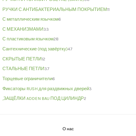
РУЧКИ С АНТИБАКТЕРИАЛЬНЫМ ПОКРЫТИЕМ
11
С металлическим язычком
6
С МЕХАНИЗМАМИ
33
С пластиковым язычком
28
Сантехнические (под завёртку)
47
СКРЫТЫЕ ПЕТЛИ
12
СТАЛЬНЫЕ ПЕТЛИ
37
Торцевые ограничители
6
Фиксаторы RUSH для раздвижных дверей
3
,ЗАЩЁЛКИ ADDEN BAU ПОД ЦИЛИНДР
2
О нас