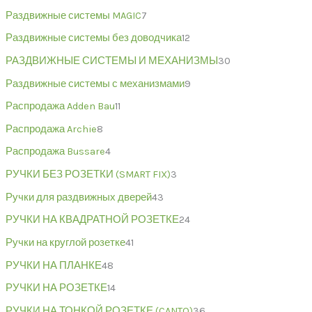
Раздвижные системы MAGIC
7
Раздвижные системы без доводчика
12
РАЗДВИЖНЫЕ СИСТЕМЫ И МЕХАНИЗМЫ
30
Раздвижные системы с механизмами
9
Распродажа Adden Bau
11
Распродажа Archie
8
Распродажа Bussare
4
РУЧКИ БЕЗ РОЗЕТКИ (SMART FIX)
3
Ручки для раздвижных дверей
43
РУЧКИ НА КВАДРАТНОЙ РОЗЕТКЕ
24
Ручки на круглой розетке
41
РУЧКИ НА ПЛАНКЕ
48
РУЧКИ НА РОЗЕТКЕ
14
РУЧКИ НА ТОНКОЙ РОЗЕТКЕ (CANTO)
36