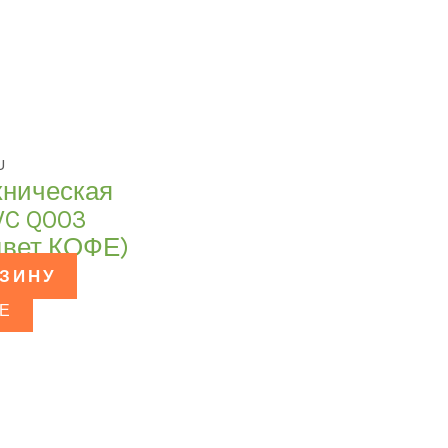
U
хническая
WC Q003
цвет КОФЕ)
РЗИНУ
Е