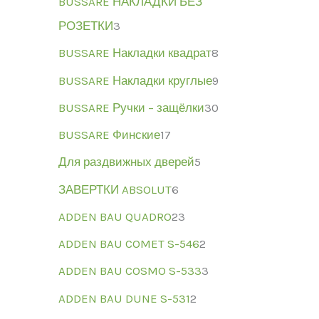
BUSSARE НАКЛАДКИ БЕЗ
РОЗЕТКИ
3
BUSSARE Накладки квадрат
8
BUSSARE Накладки круглые
9
BUSSARE Ручки – защёлки
30
BUSSARE Финские
17
Для раздвижных дверей
5
ЗАВЕРТКИ ABSOLUT
6
ADDEN BAU QUADRO
23
ADDEN BAU COMET S-546
2
ADDEN BAU COSMO S-533
3
ADDEN BAU DUNE S-531
2