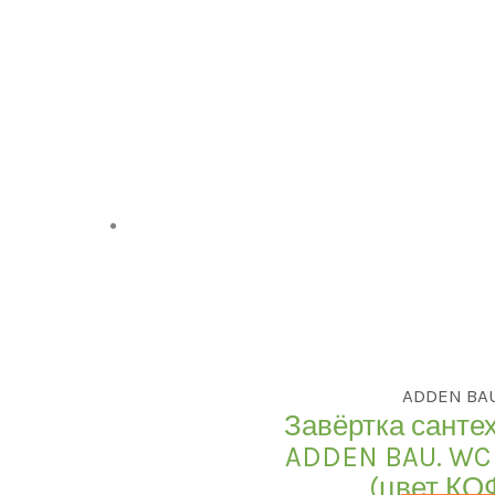
ADDEN BA
Завёртка санте
ADDEN BAU. WC
(цвет КО