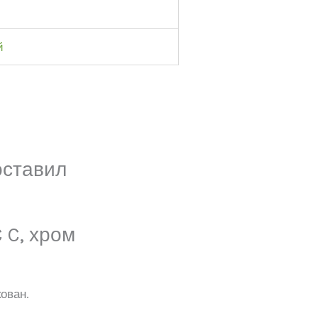
й
оставил
 C, хром
ован.