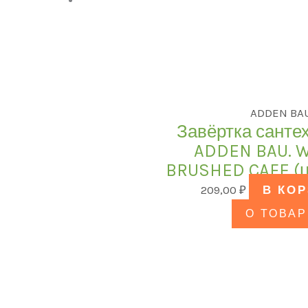
ADDEN BA
Завёртка санте
ADDEN BAU. 
BRUSHED CAFE (
209,00
₽
В КО
О ТОВАР