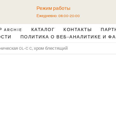
Количество
Режим работы
товара
Ежедневно: 08:00-20:00
Завёртка
сантехническая
 ARCHIE
КАТАЛОГ
КОНТАКТЫ
ПАРТ
OL-
ОСТИ
ПОЛИТИКА О ВЕБ-АНАЛИТИКЕ И ФА
C
C,
ническая OL-C C, хром блестящий
хром
блестящий