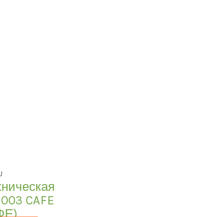
U
хническая
 003 CAFE
ФЕ)