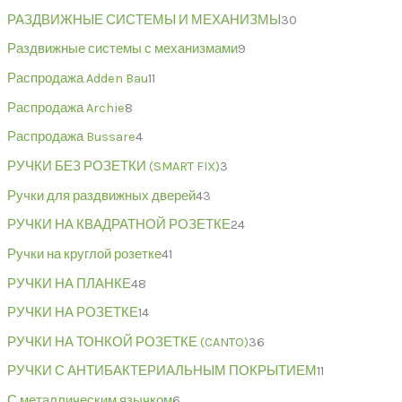
РАЗДВИЖНЫЕ СИСТЕМЫ И МЕХАНИЗМЫ
30
Раздвижные системы с механизмами
9
Распродажа Adden Bau
11
Распродажа Archie
8
Распродажа Bussare
4
РУЧКИ БЕЗ РОЗЕТКИ (SMART FIX)
3
Ручки для раздвижных дверей
43
РУЧКИ НА КВАДРАТНОЙ РОЗЕТКЕ
24
Ручки на круглой розетке
41
РУЧКИ НА ПЛАНКЕ
48
РУЧКИ НА РОЗЕТКЕ
14
РУЧКИ НА ТОНКОЙ РОЗЕТКЕ (CANTO)
36
РУЧКИ С АНТИБАКТЕРИАЛЬНЫМ ПОКРЫТИЕМ
11
С металлическим язычком
6