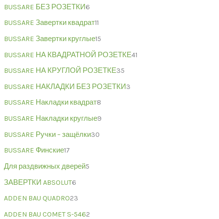
BUSSARE БЕЗ РОЗЕТКИ
6
BUSSARE Завертки квадрат
11
BUSSARE Завертки круглые
15
BUSSARE НА КВАДРАТНОЙ РОЗЕТКЕ
41
BUSSARE НА КРУГЛОЙ РОЗЕТКЕ
35
BUSSARE НАКЛАДКИ БЕЗ РОЗЕТКИ
3
BUSSARE Накладки квадрат
8
BUSSARE Накладки круглые
9
BUSSARE Ручки – защёлки
30
BUSSARE Финские
17
Для раздвижных дверей
5
ЗАВЕРТКИ ABSOLUT
6
ADDEN BAU QUADRO
23
ADDEN BAU COMET S-546
2