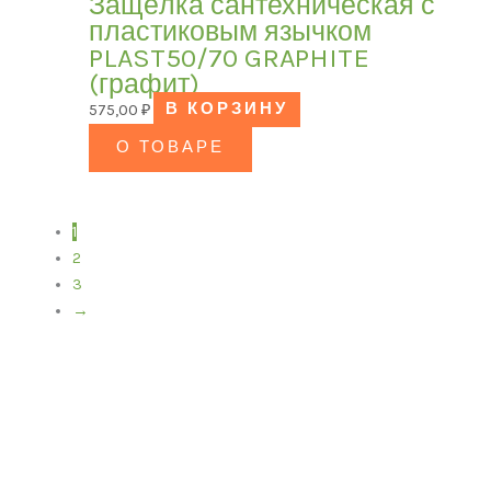
Защёлка сантехническая с
пластиковым язычком
PLAST50/70 GRAPHITE
(графит)
575,00
₽
В КОРЗИНУ
О ТОВАРЕ
1
2
3
→