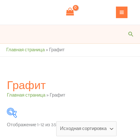
Перейти
S
к
e
содержимому
a
r
Пои
c
h
Главная страница
»
Графит
Графит
Главная страница
»
Графит
Отображение 1–12 из 35