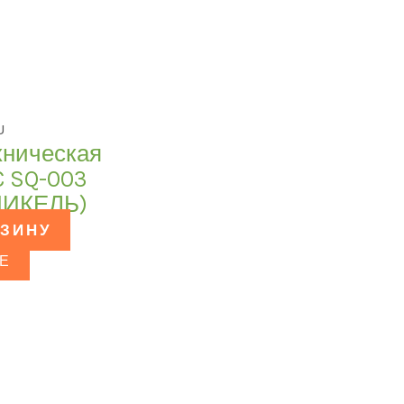
U
хническая
 SQ-003
 НИКЕЛЬ)
РЗИНУ
Е