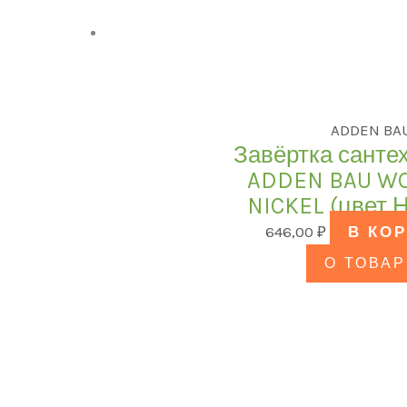
ADDEN BA
Завёртка санте
ADDEN BAU WC
NICKEL (цвет
646,00
₽
В КО
О ТОВАР