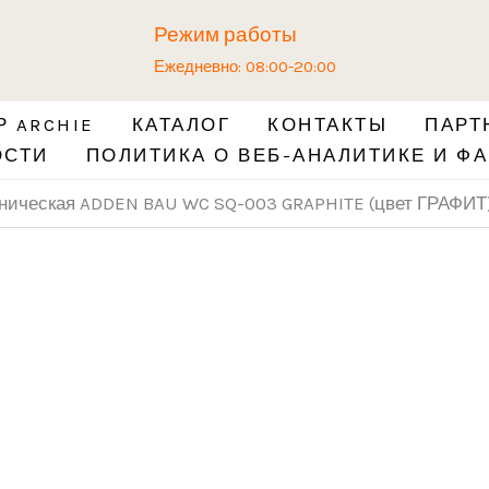
Количество
Режим работы
товара
Ежедневно: 08:00-20:00
Завёртка
сантехническая
 ARCHIE
КАТАЛОГ
КОНТАКТЫ
ПАРТ
ADDEN
ОСТИ
ПОЛИТИКА О ВЕБ-АНАЛИТИКЕ И ФА
BAU
WC
хническая ADDEN BAU WC SQ-003 GRAPHITE (цвет ГРАФИТ
SQ-
003
GRAPHITE
(цвет
ГРАФИТ)