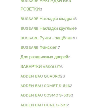
BUSSARE НАКЛАДКИ БЕЗ
РОЗЕТКИ
3
BUSSARE Накладки квадрат
8
BUSSARE Накладки круглые
9
BUSSARE Ручки – защёлки
30
BUSSARE Финские
17
Для раздвижных дверей
5
ЗАВЕРТКИ ABSOLUT
6
ADDEN BAU QUADRO
23
ADDEN BAU COMET S-546
2
ADDEN BAU COSMO S-533
3
ADDEN BAU DUNE S-531
2