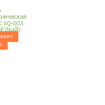
U
хническая
C SQ-003
 БЕЛЫЙ)
РЗИНУ
Е