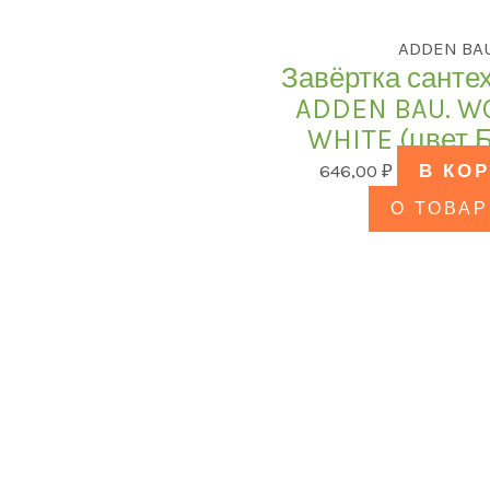
ADDEN BA
Завёртка санте
ADDEN BAU. W
WHITE (цвет
646,00
₽
В КО
О ТОВАР