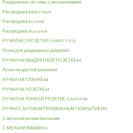
Раздвижные системы с механизмами
9
Распродажа Adden Bau
11
Распродажа Archie
8
Распродажа Bussare
4
РУЧКИ БЕЗ РОЗЕТКИ (SMART FIX)
3
Ручки для раздвижных дверей
43
РУЧКИ НА КВАДРАТНОЙ РОЗЕТКЕ
24
Ручки на круглой розетке
41
РУЧКИ НА ПЛАНКЕ
48
РУЧКИ НА РОЗЕТКЕ
14
РУЧКИ НА ТОНКОЙ РОЗЕТКЕ (CANTO)
36
РУЧКИ С АНТИБАКТЕРИАЛЬНЫМ ПОКРЫТИЕМ
11
С металлическим язычком
6
С МЕХАНИЗМАМИ
33