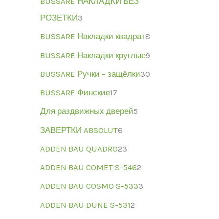
BUSSARE НАКЛАДКИ БЕЗ
РОЗЕТКИ
3
BUSSARE Накладки квадрат
8
BUSSARE Накладки круглые
9
BUSSARE Ручки – защёлки
30
BUSSARE Финские
17
Для раздвижных дверей
5
ЗАВЕРТКИ ABSOLUT
6
ADDEN BAU QUADRO
23
ADDEN BAU COMET S-546
2
ADDEN BAU COSMO S-533
3
ADDEN BAU DUNE S-531
2