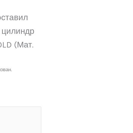
оставил
 цилиндр
OLD (Мат.
ован.