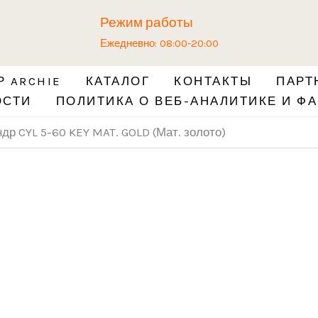
Количество
Режим работы
товара
Ежедневно: 08:00-20:00
Ключевой
цилиндр
 ARCHIE
КАТАЛОГ
КОНТАКТЫ
ПАРТ
CYL
ОСТИ
ПОЛИТИКА О ВЕБ-АНАЛИТИКЕ И ФА
5-
60
р CYL 5-60 KEY MAT. GOLD (Мат. золото)
KEY
MAT.
GOLD
(Мат.
золото)