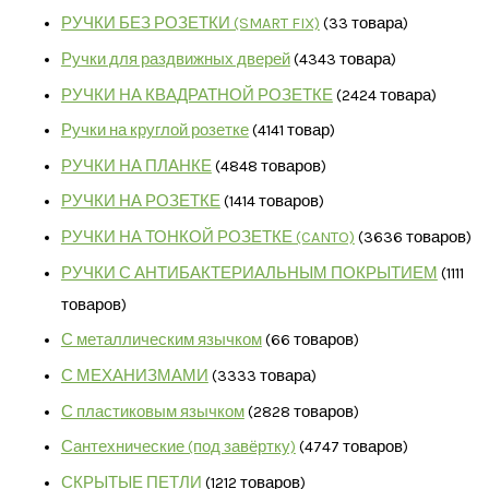
РУЧКИ БЕЗ РОЗЕТКИ (SMART FIX)
3
3 товара
Ручки для раздвижных дверей
43
43 товара
РУЧКИ НА КВАДРАТНОЙ РОЗЕТКЕ
24
24 товара
Ручки на круглой розетке
41
41 товар
РУЧКИ НА ПЛАНКЕ
48
48 товаров
РУЧКИ НА РОЗЕТКЕ
14
14 товаров
РУЧКИ НА ТОНКОЙ РОЗЕТКЕ (CANTO)
36
36 товаров
РУЧКИ С АНТИБАКТЕРИАЛЬНЫМ ПОКРЫТИЕМ
11
11
товаров
С металлическим язычком
6
6 товаров
С МЕХАНИЗМАМИ
33
33 товара
С пластиковым язычком
28
28 товаров
Сантехнические (под завёртку)
47
47 товаров
СКРЫТЫЕ ПЕТЛИ
12
12 товаров