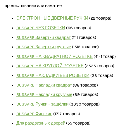
пролистывание или нажатие.
ЭЛЕКТРОННЫЕ ДВЕРНЫЕ РУЧКИ
2
2 товара
BUSSARE БЕЗ РОЗЕТКИ
6
6 товаров
BUSSARE Завертки квадрат
11
11 товаров
BUSSARE Завертки круглые
15
15 товаров
BUSSARE НА КВАДРАТНОЙ РОЗЕТКЕ
41
41 товар
BUSSARE НА КРУГЛОЙ РОЗЕТКЕ
35
35 товаров
BUSSARE НАКЛАДКИ БЕЗ РОЗЕТКИ
3
3 товара
BUSSARE Накладки квадрат
8
8 товаров
BUSSARE Накладки круглые
9
9 товаров
BUSSARE Ручки – защёлки
30
30 товаров
BUSSARE Финские
17
17 товаров
Для раздвижных дверей
5
5 товаров