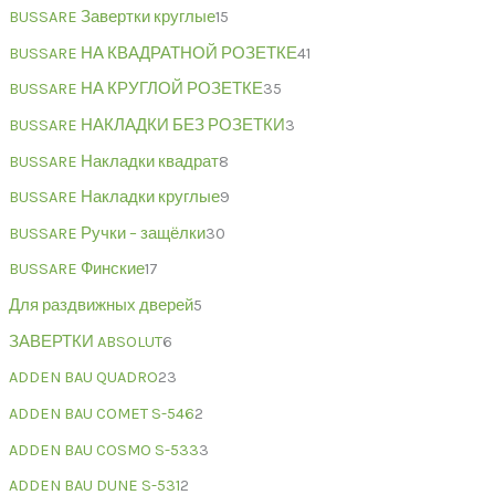
BUSSARE Завертки круглые
15
BUSSARE НА КВАДРАТНОЙ РОЗЕТКЕ
41
BUSSARE НА КРУГЛОЙ РОЗЕТКЕ
35
BUSSARE НАКЛАДКИ БЕЗ РОЗЕТКИ
3
BUSSARE Накладки квадрат
8
BUSSARE Накладки круглые
9
BUSSARE Ручки – защёлки
30
BUSSARE Финские
17
Для раздвижных дверей
5
ЗАВЕРТКИ ABSOLUT
6
ADDEN BAU QUADRO
23
ADDEN BAU COMET S-546
2
ADDEN BAU COSMO S-533
3
ADDEN BAU DUNE S-531
2