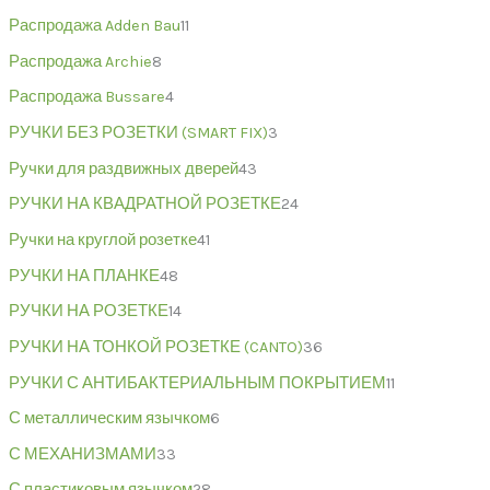
Распродажа Adden Bau
11
Распродажа Archie
8
Распродажа Bussare
4
РУЧКИ БЕЗ РОЗЕТКИ (SMART FIX)
3
Ручки для раздвижных дверей
43
РУЧКИ НА КВАДРАТНОЙ РОЗЕТКЕ
24
Ручки на круглой розетке
41
РУЧКИ НА ПЛАНКЕ
48
РУЧКИ НА РОЗЕТКЕ
14
РУЧКИ НА ТОНКОЙ РОЗЕТКЕ (CANTO)
36
РУЧКИ С АНТИБАКТЕРИАЛЬНЫМ ПОКРЫТИЕМ
11
С металлическим язычком
6
С МЕХАНИЗМАМИ
33
С пластиковым язычком
28