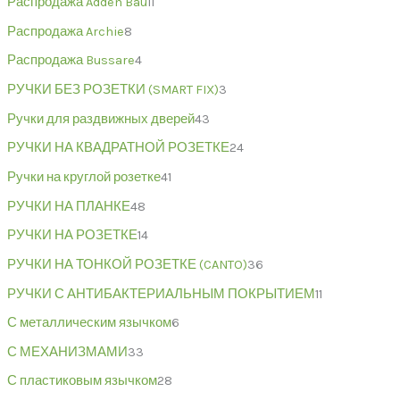
Распродажа Adden Bau
11
Распродажа Archie
8
Распродажа Bussare
4
РУЧКИ БЕЗ РОЗЕТКИ (SMART FIX)
3
Ручки для раздвижных дверей
43
РУЧКИ НА КВАДРАТНОЙ РОЗЕТКЕ
24
Ручки на круглой розетке
41
РУЧКИ НА ПЛАНКЕ
48
РУЧКИ НА РОЗЕТКЕ
14
РУЧКИ НА ТОНКОЙ РОЗЕТКЕ (CANTO)
36
РУЧКИ С АНТИБАКТЕРИАЛЬНЫМ ПОКРЫТИЕМ
11
С металлическим язычком
6
С МЕХАНИЗМАМИ
33
С пластиковым язычком
28