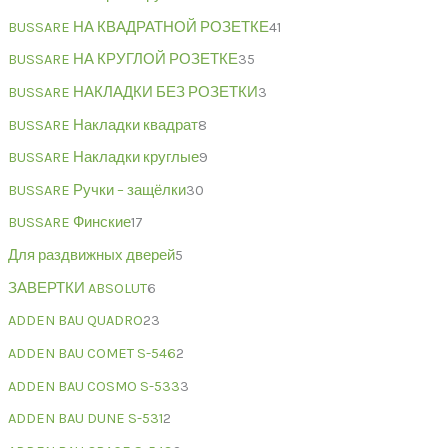
BUSSARE НА КВАДРАТНОЙ РОЗЕТКЕ
41
BUSSARE НА КРУГЛОЙ РОЗЕТКЕ
35
BUSSARE НАКЛАДКИ БЕЗ РОЗЕТКИ
3
BUSSARE Накладки квадрат
8
BUSSARE Накладки круглые
9
BUSSARE Ручки – защёлки
30
BUSSARE Финские
17
Для раздвижных дверей
5
ЗАВЕРТКИ ABSOLUT
6
ADDEN BAU QUADRO
23
ADDEN BAU COMET S-546
2
ADDEN BAU COSMO S-533
3
ADDEN BAU DUNE S-531
2