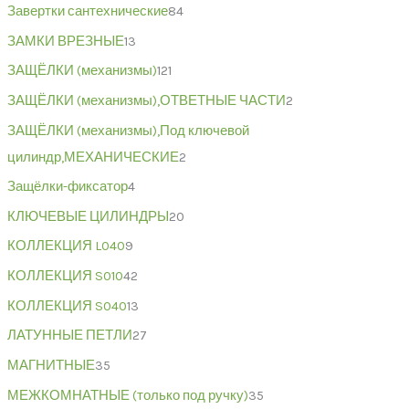
Завертки сантехнические
84
ЗАМКИ ВРЕЗНЫЕ
13
ЗАЩЁЛКИ (механизмы)
121
ЗАЩЁЛКИ (механизмы),ОТВЕТНЫЕ ЧАСТИ
2
ЗАЩЁЛКИ (механизмы),Под ключевой
цилиндр,МЕХАНИЧЕСКИЕ
2
Защёлки-фиксатор
4
КЛЮЧЕВЫЕ ЦИЛИНДРЫ
20
КОЛЛЕКЦИЯ L040
9
КОЛЛЕКЦИЯ S010
42
КОЛЛЕКЦИЯ S040
13
ЛАТУННЫЕ ПЕТЛИ
27
МАГНИТНЫЕ
35
МЕЖКОМНАТНЫЕ (только под ручку)
35