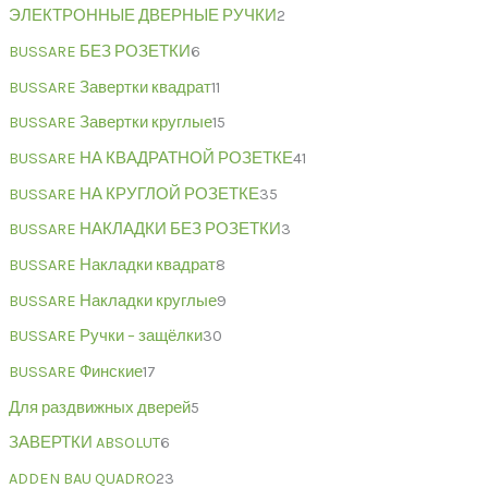
ЭЛЕКТРОННЫЕ ДВЕРНЫЕ РУЧКИ
2
BUSSARE БЕЗ РОЗЕТКИ
6
BUSSARE Завертки квадрат
11
BUSSARE Завертки круглые
15
BUSSARE НА КВАДРАТНОЙ РОЗЕТКЕ
41
BUSSARE НА КРУГЛОЙ РОЗЕТКЕ
35
BUSSARE НАКЛАДКИ БЕЗ РОЗЕТКИ
3
BUSSARE Накладки квадрат
8
BUSSARE Накладки круглые
9
BUSSARE Ручки – защёлки
30
BUSSARE Финские
17
Для раздвижных дверей
5
ЗАВЕРТКИ ABSOLUT
6
ADDEN BAU QUADRO
23