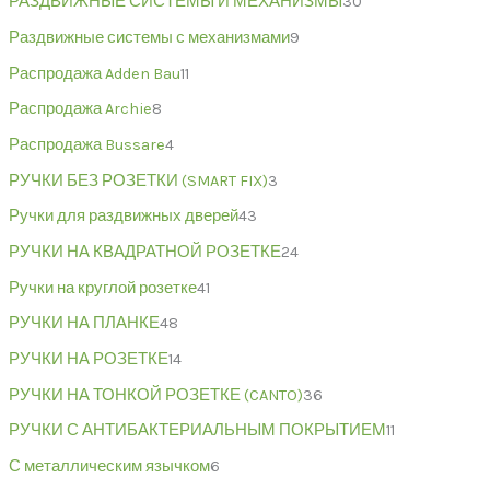
РАЗДВИЖНЫЕ СИСТЕМЫ И МЕХАНИЗМЫ
30
Раздвижные системы с механизмами
9
Распродажа Adden Bau
11
Распродажа Archie
8
Распродажа Bussare
4
РУЧКИ БЕЗ РОЗЕТКИ (SMART FIX)
3
Ручки для раздвижных дверей
43
РУЧКИ НА КВАДРАТНОЙ РОЗЕТКЕ
24
Ручки на круглой розетке
41
РУЧКИ НА ПЛАНКЕ
48
РУЧКИ НА РОЗЕТКЕ
14
РУЧКИ НА ТОНКОЙ РОЗЕТКЕ (CANTO)
36
РУЧКИ С АНТИБАКТЕРИАЛЬНЫМ ПОКРЫТИЕМ
11
С металлическим язычком
6