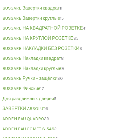
BUSSARE Завертки квадрат
11
BUSSARE Завертки круглые
15
BUSSARE НА КВАДРАТНОЙ РОЗЕТКЕ
41
BUSSARE НА КРУГЛОЙ РОЗЕТКЕ
35
BUSSARE НАКЛАДКИ БЕЗ РОЗЕТКИ
3
BUSSARE Накладки квадрат
8
BUSSARE Накладки круглые
9
BUSSARE Ручки – защёлки
30
BUSSARE Финские
17
Для раздвижных дверей
5
ЗАВЕРТКИ ABSOLUT
6
ADDEN BAU QUADRO
23
ADDEN BAU COMET S-546
2