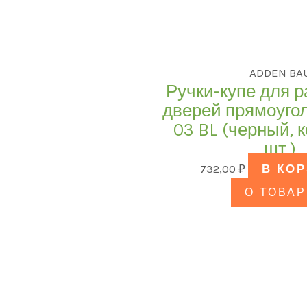
ADDEN BA
Ручки-купе для 
дверей прямоуго
03 BL (черный, 
шт.)
732,00
₽
В КО
О ТОВАР