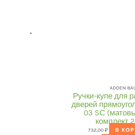
ADDEN BA
Ручки-купе для 
дверей прямоуго
03 SС (матовы
комплект 2
732,00
₽
В КО