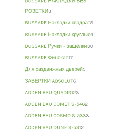
BUSSARE НАКЛАДКИ БЕЗ
РОЗЕТКИ
3
BUSSARE Накладки квадрат
8
BUSSARE Накладки круглые
9
BUSSARE Ручки – защёлки
30
BUSSARE Финские
17
Для раздвижных дверей
5
ЗАВЕРТКИ ABSOLUT
6
ADDEN BAU QUADRO
23
ADDEN BAU COMET S-546
2
ADDEN BAU COSMO S-533
3
ADDEN BAU DUNE S-531
2