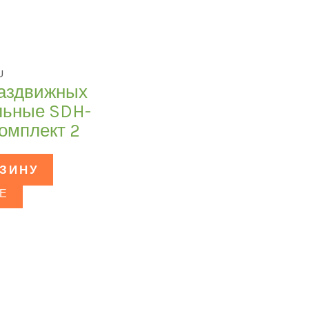
U
раздвижных
льные SDH-
комплект 2
РЗИНУ
Е