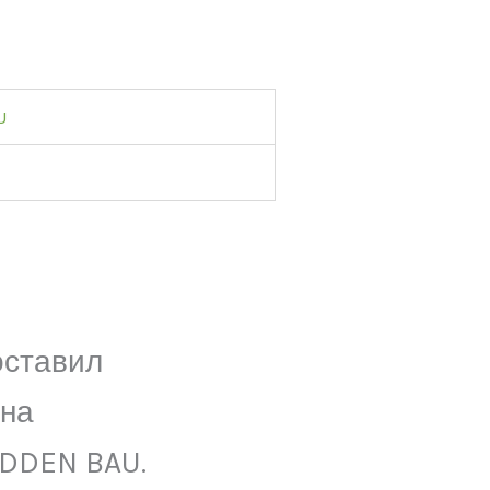
U
оставил
 на
ADDEN BAU.