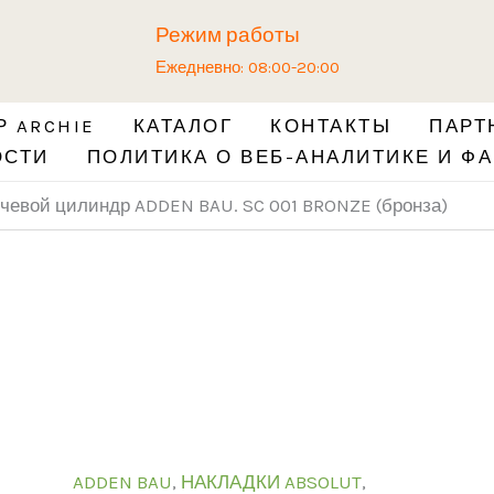
Количество
Режим работы
товара
Ежедневно: 08:00-20:00
Накладка
на
 ARCHIE
КАТАЛОГ
КОНТАКТЫ
ПАРТ
ключевой
ОСТИ
ПОЛИТИКА О ВЕБ-АНАЛИТИКЕ И ФА
цилиндр
ADDEN
ючевой цилиндр ADDEN BAU. SC 001 BRONZE (бронза)
BAU.
SC
001
BRONZE
(бронза)
ADDEN BAU
,
НАКЛАДКИ ABSOLUT
,