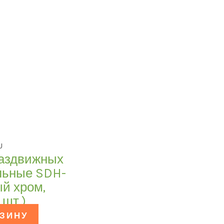
U
раздвижных
льные SDH-
й хром,
 шт.)
РЗИНУ