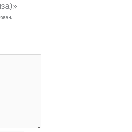
нза)»
ован.