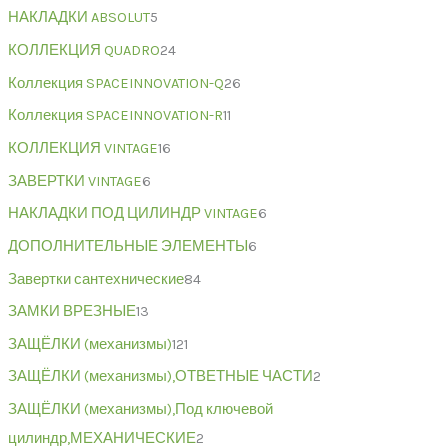
НАКЛАДКИ ABSOLUT
5
КОЛЛЕКЦИЯ QUADRO
24
Коллекция SPACEINNOVATION-Q
26
Коллекция SPACEINNOVATION-R
11
КОЛЛЕКЦИЯ VINTAGE
16
ЗАВЕРТКИ VINTAGE
6
НАКЛАДКИ ПОД ЦИЛИНДР VINTAGE
6
ДОПОЛНИТЕЛЬНЫЕ ЭЛЕМЕНТЫ
6
Завертки сантехнические
84
ЗАМКИ ВРЕЗНЫЕ
13
ЗАЩЁЛКИ (механизмы)
121
ЗАЩЁЛКИ (механизмы),ОТВЕТНЫЕ ЧАСТИ
2
ЗАЩЁЛКИ (механизмы),Под ключевой
цилиндр,МЕХАНИЧЕСКИЕ
2