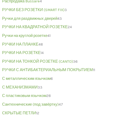
Распродажа Bussare
4
РУЧКИ БЕЗ РОЗЕТКИ (SMART FIX)
3
Ручки для раздвижных дверей
43
РУЧКИ НА КВАДРАТНОЙ РОЗЕТКЕ
24
Ручки на круглой розетке
41
РУЧКИ НА ПЛАНКЕ
48
РУЧКИ НА РОЗЕТКЕ
14
РУЧКИ НА ТОНКОЙ РОЗЕТКЕ (CANTO)
36
РУЧКИ С АНТИБАКТЕРИАЛЬНЫМ ПОКРЫТИЕМ
11
С металлическим язычком
6
С МЕХАНИЗМАМИ
33
С пластиковым язычком
28
Сантехнические (под завёртку)
47
СКРЫТЫЕ ПЕТЛИ
12