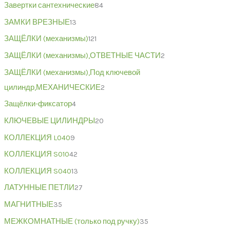
Завертки сантехнические
84
ЗАМКИ ВРЕЗНЫЕ
13
ЗАЩЁЛКИ (механизмы)
121
ЗАЩЁЛКИ (механизмы),ОТВЕТНЫЕ ЧАСТИ
2
ЗАЩЁЛКИ (механизмы),Под ключевой
цилиндр,МЕХАНИЧЕСКИЕ
2
Защёлки-фиксатор
4
КЛЮЧЕВЫЕ ЦИЛИНДРЫ
20
КОЛЛЕКЦИЯ L040
9
КОЛЛЕКЦИЯ S010
42
КОЛЛЕКЦИЯ S040
13
ЛАТУННЫЕ ПЕТЛИ
27
МАГНИТНЫЕ
35
МЕЖКОМНАТНЫЕ (только под ручку)
35