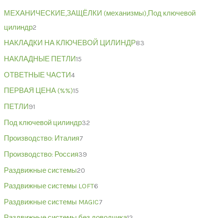
МЕХАНИЧЕСКИЕ,ЗАЩЁЛКИ (механизмы),Под ключевой
цилиндр
2
НАКЛАДКИ НА КЛЮЧЕВОЙ ЦИЛИНДР
83
НАКЛАДНЫЕ ПЕТЛИ
15
ОТВЕТНЫЕ ЧАСТИ
4
ПЕРВАЯ ЦЕНА (%%)
15
ПЕТЛИ
91
Под ключевой цилиндр
32
Производство: Италия
7
Производство: Россия
39
Раздвижные системы
20
Раздвижные системы LOFT
6
Раздвижные системы MAGIC
7
Раздвижные системы без доводчика
12