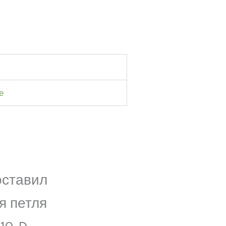
е
оставил
я петля