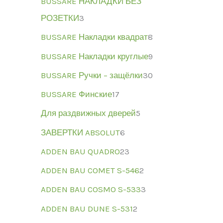
BUSSARE НАКЛАДКИ БЕЗ
РОЗЕТКИ
3
BUSSARE Накладки квадрат
8
BUSSARE Накладки круглые
9
BUSSARE Ручки – защёлки
30
BUSSARE Финские
17
Для раздвижных дверей
5
ЗАВЕРТКИ ABSOLUT
6
ADDEN BAU QUADRO
23
ADDEN BAU COMET S-546
2
ADDEN BAU COSMO S-533
3
ADDEN BAU DUNE S-531
2