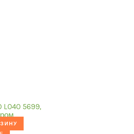
 L040 5699,
хром
РЗИНУ
Е