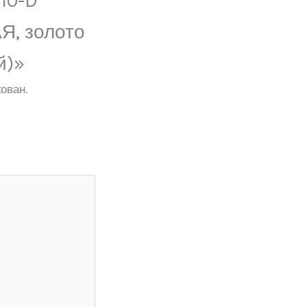
10-D
Я, золото
й)»
ован.