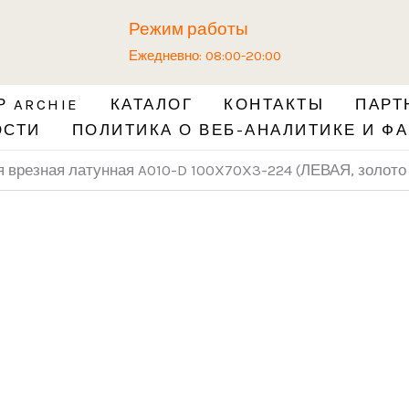
Количество
Режим работы
товара
Ежедневно: 08:00-20:00
Разъёмная
петля
 ARCHIE
КАТАЛОГ
КОНТАКТЫ
ПАРТ
врезная
ОСТИ
ПОЛИТИКА О ВЕБ-АНАЛИТИКЕ И ФА
латунная
A010-
 врезная латунная A010-D 100X70X3-224 (ЛЕВАЯ, золото
D
100X70X3-
224
(ЛЕВАЯ,
золото
блестящее
с
короной)