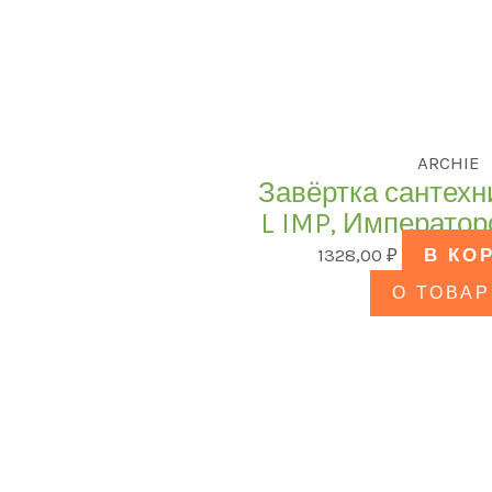
ARCHIE
Завёртка сантехн
L IMP, Император
1328,00
₽
В КО
О ТОВАР