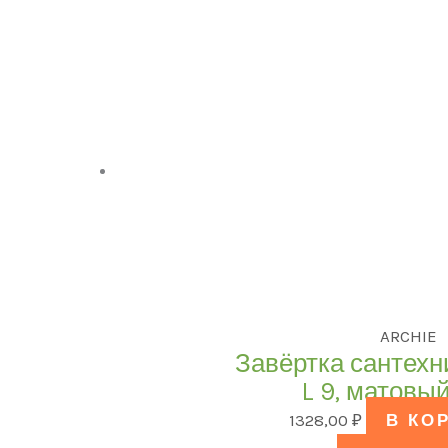
ARCHIE
Завёртка сантехн
L 9, матовы
1328,00
₽
В КО