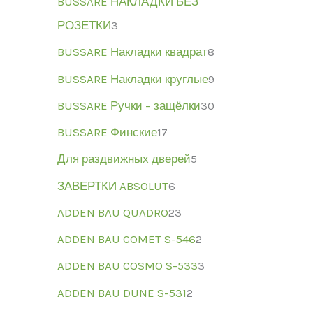
BUSSARE НАКЛАДКИ БЕЗ
РОЗЕТКИ
3
BUSSARE Накладки квадрат
8
BUSSARE Накладки круглые
9
BUSSARE Ручки – защёлки
30
BUSSARE Финские
17
Для раздвижных дверей
5
ЗАВЕРТКИ ABSOLUT
6
ADDEN BAU QUADRO
23
ADDEN BAU COMET S-546
2
ADDEN BAU COSMO S-533
3
ADDEN BAU DUNE S-531
2