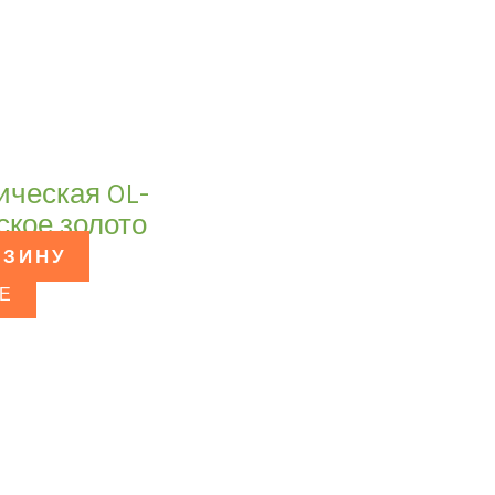
ическая OL-
ское золото
РЗИНУ
Е