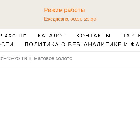
Количество
Режим работы
товара
Ежедневно: 08:00-20:00
Замок
врезной
 ARCHIE
КАТАЛОГ
КОНТАКТЫ
ПАРТ
L01-
ОСТИ
ПОЛИТИКА О ВЕБ-АНАЛИТИКЕ И ФА
45-
70
01-45-70 TR B, матовое золото
TR
B,
матовое
золото