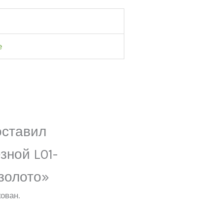
е
оставил
зной L01-
 золото»
ован.