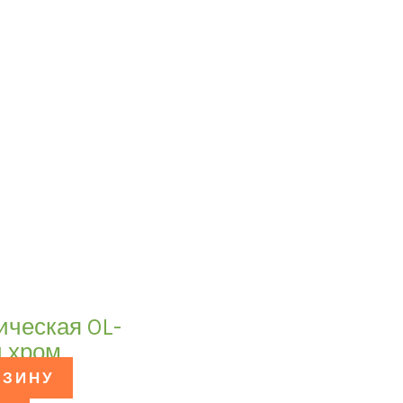
ическая OL-
й хром
РЗИНУ