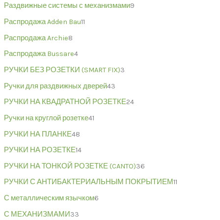
Раздвижные системы с механизмами
9
Распродажа Adden Bau
11
Распродажа Archie
8
Распродажа Bussare
4
РУЧКИ БЕЗ РОЗЕТКИ (SMART FIX)
3
Ручки для раздвижных дверей
43
РУЧКИ НА КВАДРАТНОЙ РОЗЕТКЕ
24
Ручки на круглой розетке
41
РУЧКИ НА ПЛАНКЕ
48
РУЧКИ НА РОЗЕТКЕ
14
РУЧКИ НА ТОНКОЙ РОЗЕТКЕ (CANTO)
36
РУЧКИ С АНТИБАКТЕРИАЛЬНЫМ ПОКРЫТИЕМ
11
С металлическим язычком
6
С МЕХАНИЗМАМИ
33