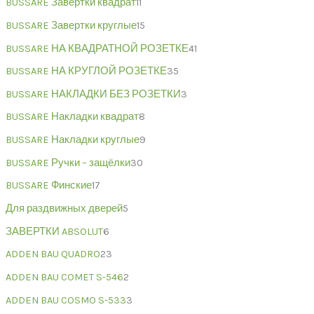
BUSSARE Завертки квадрат
11
BUSSARE Завертки круглые
15
BUSSARE НА КВАДРАТНОЙ РОЗЕТКЕ
41
BUSSARE НА КРУГЛОЙ РОЗЕТКЕ
35
BUSSARE НАКЛАДКИ БЕЗ РОЗЕТКИ
3
BUSSARE Накладки квадрат
8
BUSSARE Накладки круглые
9
BUSSARE Ручки – защёлки
30
BUSSARE Финские
17
Для раздвижных дверей
5
ЗАВЕРТКИ ABSOLUT
6
ADDEN BAU QUADRO
23
ADDEN BAU COMET S-546
2
ADDEN BAU COSMO S-533
3