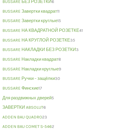
BUSSARE БЕЗ РОЗЕТКИ
6
BUSSARE Завертки квадрат
11
BUSSARE Завертки круглые
15
BUSSARE НА КВАДРАТНОЙ РОЗЕТКЕ
41
BUSSARE НА КРУГЛОЙ РОЗЕТКЕ
35
BUSSARE НАКЛАДКИ БЕЗ РОЗЕТКИ
3
BUSSARE Накладки квадрат
8
BUSSARE Накладки круглые
9
BUSSARE Ручки – защёлки
30
BUSSARE Финские
17
Для раздвижных дверей
5
ЗАВЕРТКИ ABSOLUT
6
ADDEN BAU QUADRO
23
ADDEN BAU COMET S-546
2