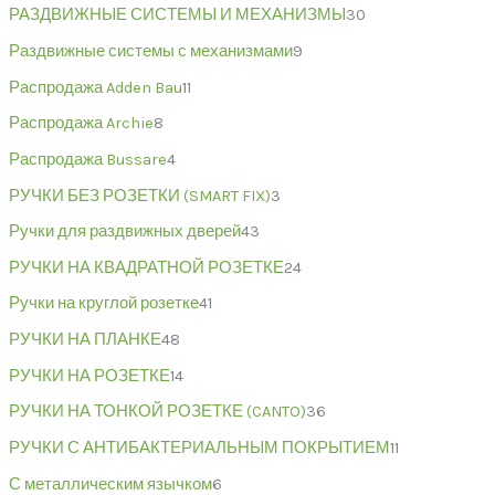
РАЗДВИЖНЫЕ СИСТЕМЫ И МЕХАНИЗМЫ
30
Раздвижные системы с механизмами
9
Распродажа Adden Bau
11
Распродажа Archie
8
Распродажа Bussare
4
РУЧКИ БЕЗ РОЗЕТКИ (SMART FIX)
3
Ручки для раздвижных дверей
43
РУЧКИ НА КВАДРАТНОЙ РОЗЕТКЕ
24
Ручки на круглой розетке
41
РУЧКИ НА ПЛАНКЕ
48
РУЧКИ НА РОЗЕТКЕ
14
РУЧКИ НА ТОНКОЙ РОЗЕТКЕ (CANTO)
36
РУЧКИ С АНТИБАКТЕРИАЛЬНЫМ ПОКРЫТИЕМ
11
С металлическим язычком
6