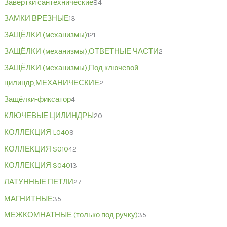
Завертки сантехнические
84
ЗАМКИ ВРЕЗНЫЕ
13
ЗАЩЁЛКИ (механизмы)
121
ЗАЩЁЛКИ (механизмы),ОТВЕТНЫЕ ЧАСТИ
2
ЗАЩЁЛКИ (механизмы),Под ключевой
цилиндр,МЕХАНИЧЕСКИЕ
2
Защёлки-фиксатор
4
КЛЮЧЕВЫЕ ЦИЛИНДРЫ
20
КОЛЛЕКЦИЯ L040
9
КОЛЛЕКЦИЯ S010
42
КОЛЛЕКЦИЯ S040
13
ЛАТУННЫЕ ПЕТЛИ
27
МАГНИТНЫЕ
35
МЕЖКОМНАТНЫЕ (только под ручку)
35