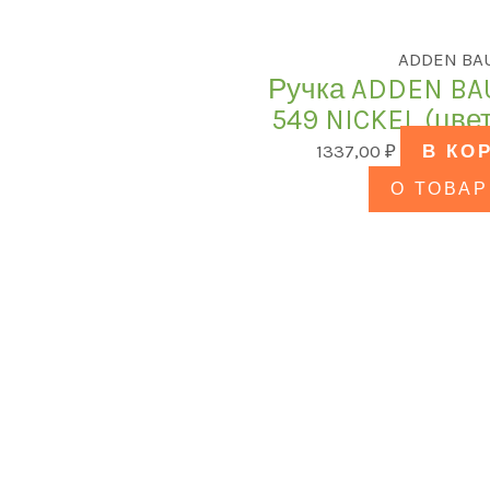
ADDEN BA
Ручка ADDEN BA
549 NICKEL (цв
1337,00
₽
В КО
О ТОВАР