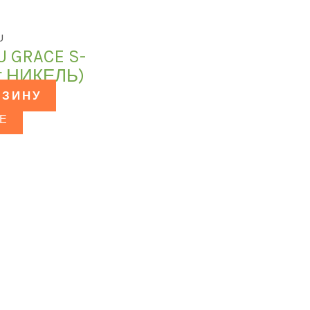
U
U GRACE S-
ет НИКЕЛЬ)
РЗИНУ
Е