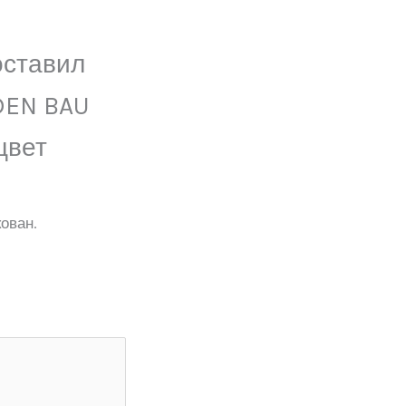
оставил
DEN BAU
цвет
ован.