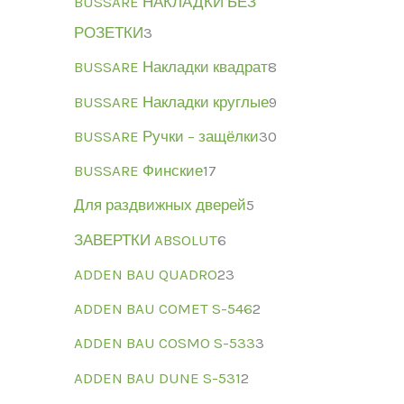
BUSSARE НАКЛАДКИ БЕЗ
РОЗЕТКИ
3
BUSSARE Накладки квадрат
8
BUSSARE Накладки круглые
9
BUSSARE Ручки – защёлки
30
BUSSARE Финские
17
Для раздвижных дверей
5
ЗАВЕРТКИ ABSOLUT
6
ADDEN BAU QUADRO
23
ADDEN BAU COMET S-546
2
ADDEN BAU COSMO S-533
3
ADDEN BAU DUNE S-531
2