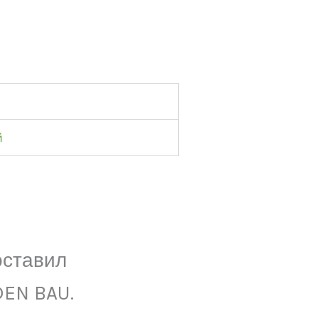
й
оставил
DEN BAU.