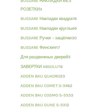
BUSSARE НАКЛАДКИ БЕЗ
РОЗЕТКИ
3
BUSSARE Накладки квадрат
8
BUSSARE Накладки круглые
9
BUSSARE Ручки – защёлки
30
BUSSARE Финские
17
Для раздвижных дверей
5
ЗАВЕРТКИ ABSOLUT
6
ADDEN BAU QUADRO
23
ADDEN BAU COMET S-546
2
ADDEN BAU COSMO S-533
3
ADDEN BAU DUNE S-531
2