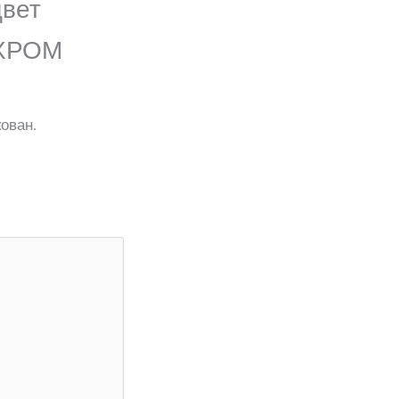
цвет
ХРОМ
ован.