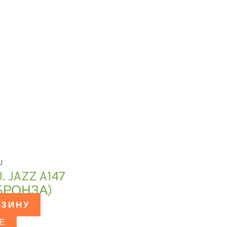
U
 JAZZ A147
 БРОНЗА)
РЗИНУ
Е