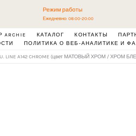
Количество
Режим работы
товара
Ежедневно: 08:00-20:00
Ручка
ADDEN
 ARCHIE
КАТАЛОГ
КОНТАКТЫ
ПАРТ
BAU.
ОСТИ
ПОЛИТИКА О ВЕБ-АНАЛИТИКЕ И ФА
LINE
A142
AU. LINE A142 CHROME (цвет МАТОВЫЙ ХРОМ / ХРОМ Б
CHROME
(цвет
МАТОВЫЙ
ХРОМ
/
ХРОМ
БЛЕСТЯЩИЙ)