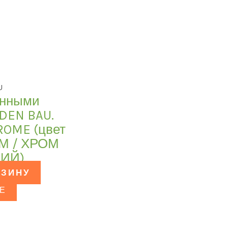
U
енными
DEN BAU.
ROME (цвет
М / ХРОМ
ИЙ)
РЗИНУ
Е