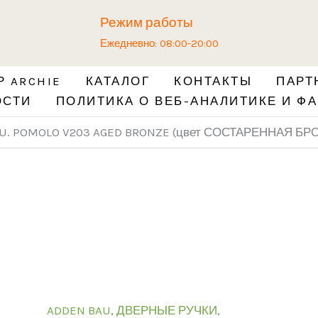
Количество
Режим работы
товара
Ежедневно: 08:00-20:00
Ручка
ADDEN
 ARCHIE
КАТАЛОГ
КОНТАКТЫ
ПАРТ
BAU.
ОСТИ
ПОЛИТИКА О ВЕБ-АНАЛИТИКЕ И ФА
POMOLO
V203
AU. POMOLO V203 AGED BRONZE (цвет СОСТАРЕННАЯ БР
AGED
BRONZE
(цвет
СОСТАРЕННАЯ
БРОНЗА)
ADDEN BAU
,
ДВЕРНЫЕ РУЧКИ
,