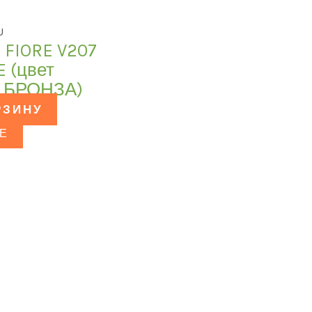
U
 FIORE V207
 (цвет
 БРОНЗА)
РЗИНУ
Е