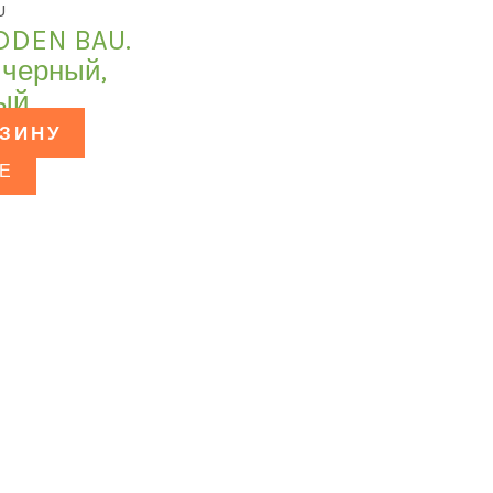
U
DDEN BAU.
 черный,
ый
РЗИНУ
Е