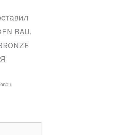
оставил
DEN BAU.
 BRONZE
АЯ
ован.