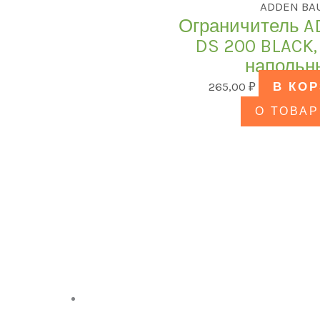
ADDEN BA
Ограничитель A
DS 200 BLACK,
напольн
265,00
₽
В КО
О ТОВАР