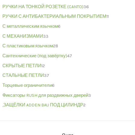
РУЧКИ НА ТОНКОЙ РОЗЕТКЕ (CANTO)
36
РУЧКИ С АНТИБАКТЕРИАЛЬНЫМ ПОКРЫТИЕМ
11
С металлическим язычком
6
С МЕХАНИЗМАМИ
33
С пластиковым язычком
28
Сантехнические (под завёртку)
47
СКРЫТЫЕ ПЕТЛИ
12
СТАЛЬНЫЕ ПЕТЛИ
37
Торцевые ограничители
6
Фиксаторы RUSH для раздвижных дверей
3
,ЗАЩЁЛКИ ADDEN BAU ПОД ЦИЛИНДР
2
О нас