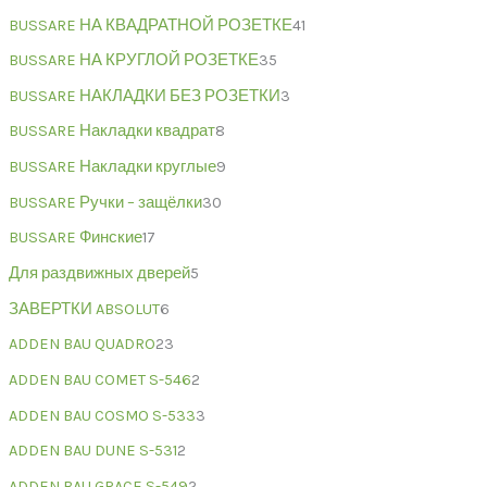
BUSSARE НА КВАДРАТНОЙ РОЗЕТКЕ
41
BUSSARE НА КРУГЛОЙ РОЗЕТКЕ
35
BUSSARE НАКЛАДКИ БЕЗ РОЗЕТКИ
3
BUSSARE Накладки квадрат
8
BUSSARE Накладки круглые
9
BUSSARE Ручки – защёлки
30
BUSSARE Финские
17
Для раздвижных дверей
5
ЗАВЕРТКИ ABSOLUT
6
ADDEN BAU QUADRO
23
ADDEN BAU COMET S-546
2
ADDEN BAU COSMO S-533
3
ADDEN BAU DUNE S-531
2
ADDEN BAU GRACE S-549
2