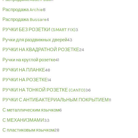
Распродажа Archie
8
Распродажа Bussare
4
РУЧКИ БЕЗ РОЗЕТКИ (SMART FIX)
3
Ручки для раздвижных дверей
43
РУЧКИ НА КВАДРАТНОЙ РОЗЕТКЕ
24
Ручки на круглой розетке
41
РУЧКИ НА ПЛАНКЕ
48
РУЧКИ НА РОЗЕТКЕ
14
РУЧКИ НА ТОНКОЙ РОЗЕТКЕ (CANTO)
36
РУЧКИ С АНТИБАКТЕРИАЛЬНЫМ ПОКРЫТИЕМ
11
С металлическим язычком
6
С МЕХАНИЗМАМИ
33
С пластиковым язычком
28