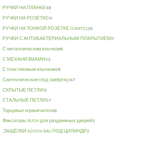
РУЧКИ НА ПЛАНКЕ
48
РУЧКИ НА РОЗЕТКЕ
14
РУЧКИ НА ТОНКОЙ РОЗЕТКЕ (CANTO)
36
РУЧКИ С АНТИБАКТЕРИАЛЬНЫМ ПОКРЫТИЕМ
11
С металлическим язычком
6
С МЕХАНИЗМАМИ
33
С пластиковым язычком
28
Сантехнические (под завёртку)
47
СКРЫТЫЕ ПЕТЛИ
12
СТАЛЬНЫЕ ПЕТЛИ
37
Торцевые ограничители
6
Фиксаторы RUSH для раздвижных дверей
3
,ЗАЩЁЛКИ ADDEN BAU ПОД ЦИЛИНДР
2