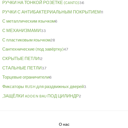
РУЧКИ НА ТОНКОЙ РОЗЕТКЕ (CANTO)
36
РУЧКИ С АНТИБАКТЕРИАЛЬНЫМ ПОКРЫТИЕМ
11
С металлическим язычком
6
С МЕХАНИЗМАМИ
33
С пластиковым язычком
28
Сантехнические (под завёртку)
47
СКРЫТЫЕ ПЕТЛИ
12
СТАЛЬНЫЕ ПЕТЛИ
37
Торцевые ограничители
6
Фиксаторы RUSH для раздвижных дверей
3
,ЗАЩЁЛКИ ADDEN BAU ПОД ЦИЛИНДР
2
О нас