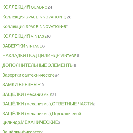
КОЛЛЕКЦИЯ QUADRO
24
Коллекция SPACEINNOVATION-Q
26
Коллекция SPACEINNOVATION-R
11
КОЛЛЕКЦИЯ VINTAGE
16
ЗАВЕРТКИ VINTAGE
6
НАКЛАДКИ ПОД ЦИЛИНДР VINTAGE
6
ДОПОЛНИТЕЛЬНЫЕ ЭЛЕМЕНТЫ
6
Завертки сантехнические
84
ЗАМКИ ВРЕЗНЫЕ
13
ЗАЩЁЛКИ (механизмы)
121
ЗАЩЁЛКИ (механизмы),ОТВЕТНЫЕ ЧАСТИ
2
ЗАЩЁЛКИ (механизмы),Под ключевой
цилиндр,МЕХАНИЧЕСКИЕ
2
Защёлки-фиксатор
4