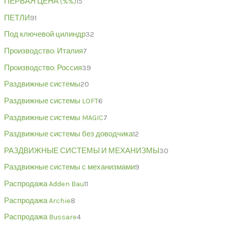
ПЕРВАЯ ЦЕНА (%%)
15
ПЕТЛИ
91
Под ключевой цилиндр
32
Производство: Италия
7
Производство: Россия
39
Раздвижные системы
20
Раздвижные системы LOFT
6
Раздвижные системы MAGIC
7
Раздвижные системы без доводчика
12
РАЗДВИЖНЫЕ СИСТЕМЫ И МЕХАНИЗМЫ
30
Раздвижные системы с механизмами
9
Распродажа Adden Bau
11
Распродажа Archie
8
Распродажа Bussare
4