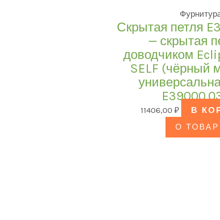
Фурнитур
Скрытая петля E
— скрытая п
доводчиком Ecli
SELF (чёрный 
универсальная
E39000.0
11406,00
₽
В КО
О ТОВАР