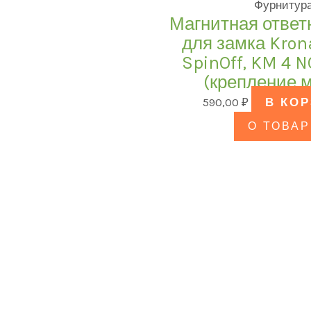
Фурнитур
Магнитная ответ
для замка Kron
SpinOff, KM 4 
(крепление м
590,00
₽
В КО
О ТОВАР