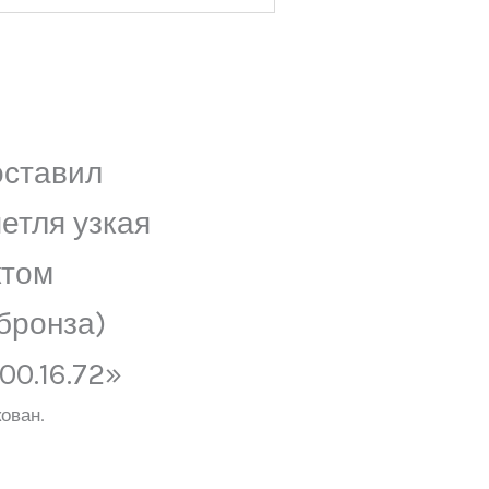
оставил
етля узкая
ктом
бронза)
00.16.72»
ован.