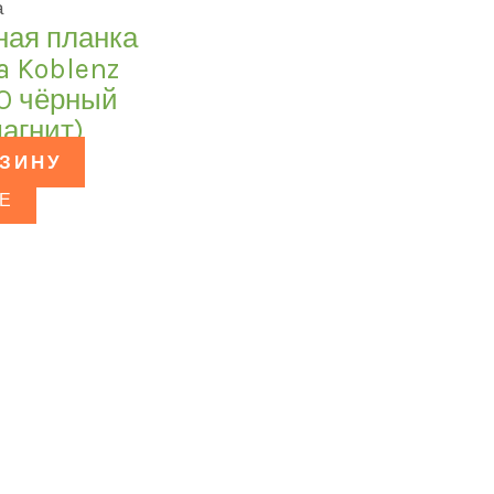
а
ная планка
a Koblenz
NO чёрный
агнит)
РЗИНУ
Е