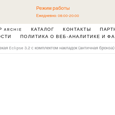
Количество
Режим работы
товара
Ежедневно: 08:00-20:00
Скрытая
петля
 ARCHIE
КАТАЛОГ
КОНТАКТЫ
ПАРТ
узкая
ОСТИ
ПОЛИТИКА О ВЕБ-АНАЛИТИКЕ И ФА
Eclipse
3.2
зкая Eclipse 3.2 с комплектом накладок (античная бронза
с
комплектом
накладок
(античная
бронза)
Е30200.06.72
+
Е30200.16.72