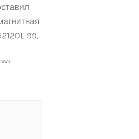
оставил
магнитная
212OL 99,
ован.