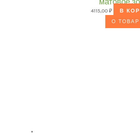
матовое з
4115,00
₽
В КО
О ТОВАР