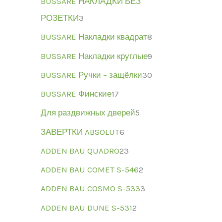
BUSSARE НАКЛАДКИ БЕЗ
РОЗЕТКИ
3
BUSSARE Накладки квадрат
8
BUSSARE Накладки круглые
9
BUSSARE Ручки – защёлки
30
BUSSARE Финские
17
Для раздвижных дверей
5
ЗАВЕРТКИ ABSOLUT
6
ADDEN BAU QUADRO
23
ADDEN BAU COMET S-546
2
ADDEN BAU COSMO S-533
3
ADDEN BAU DUNE S-531
2