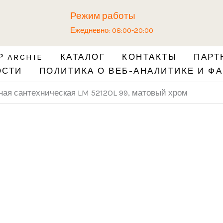
Количество
Режим работы
товара
Ежедневно: 08:00-20:00
Защёлка
магнитная
 ARCHIE
КАТАЛОГ
КОНТАКТЫ
ПАРТ
сантехническая
ОСТИ
ПОЛИТИКА О ВЕБ-АНАЛИТИКЕ И ФА
LM
5212OL
ая сантехническая LM 5212OL 99, матовый хром
99,
матовый
хром