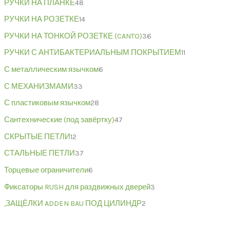
РУЧКИ НА ПЛАНКЕ
48
РУЧКИ НА РОЗЕТКЕ
14
РУЧКИ НА ТОНКОЙ РОЗЕТКЕ (CANTO)
36
РУЧКИ С АНТИБАКТЕРИАЛЬНЫМ ПОКРЫТИЕМ
11
С металлическим язычком
6
С МЕХАНИЗМАМИ
33
С пластиковым язычком
28
Сантехнические (под завёртку)
47
СКРЫТЫЕ ПЕТЛИ
12
СТАЛЬНЫЕ ПЕТЛИ
37
Торцевые ограничители
6
Фиксаторы RUSH для раздвижных дверей
3
,ЗАЩЁЛКИ ADDEN BAU ПОД ЦИЛИНДР
2