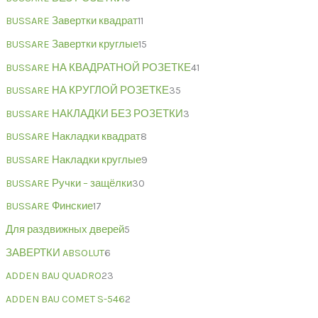
BUSSARE Завертки квадрат
11
BUSSARE Завертки круглые
15
BUSSARE НА КВАДРАТНОЙ РОЗЕТКЕ
41
BUSSARE НА КРУГЛОЙ РОЗЕТКЕ
35
BUSSARE НАКЛАДКИ БЕЗ РОЗЕТКИ
3
BUSSARE Накладки квадрат
8
BUSSARE Накладки круглые
9
BUSSARE Ручки – защёлки
30
BUSSARE Финские
17
Для раздвижных дверей
5
ЗАВЕРТКИ ABSOLUT
6
ADDEN BAU QUADRO
23
ADDEN BAU COMET S-546
2