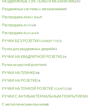
РАЗДВИЖНЫЕ СИСТЕМЫ И МЕХАНИЗМЫ
30
Раздвижные системы с механизмами
9
Распродажа Adden Bau
11
Распродажа Archie
8
Распродажа Bussare
4
РУЧКИ БЕЗ РОЗЕТКИ (SMART FIX)
3
Ручки для раздвижных дверей
43
РУЧКИ НА КВАДРАТНОЙ РОЗЕТКЕ
24
Ручки на круглой розетке
41
РУЧКИ НА ПЛАНКЕ
48
РУЧКИ НА РОЗЕТКЕ
14
РУЧКИ НА ТОНКОЙ РОЗЕТКЕ (CANTO)
36
РУЧКИ С АНТИБАКТЕРИАЛЬНЫМ ПОКРЫТИЕМ
11
С металлическим язычком
6