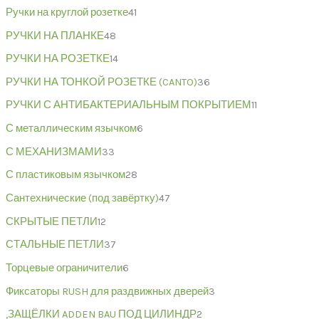
Ручки на круглой розетке
41
РУЧКИ НА ПЛАНКЕ
48
РУЧКИ НА РОЗЕТКЕ
14
РУЧКИ НА ТОНКОЙ РОЗЕТКЕ (CANTO)
36
РУЧКИ С АНТИБАКТЕРИАЛЬНЫМ ПОКРЫТИЕМ
11
С металлическим язычком
6
С МЕХАНИЗМАМИ
33
С пластиковым язычком
28
Сантехнические (под завёртку)
47
СКРЫТЫЕ ПЕТЛИ
12
СТАЛЬНЫЕ ПЕТЛИ
37
Торцевые ограничители
6
Фиксаторы RUSH для раздвижных дверей
3
,ЗАЩЁЛКИ ADDEN BAU ПОД ЦИЛИНДР
2