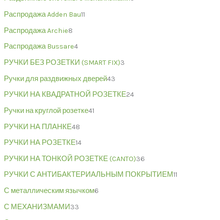
Распродажа Adden Bau
11
Распродажа Archie
8
Распродажа Bussare
4
РУЧКИ БЕЗ РОЗЕТКИ (SMART FIX)
3
Ручки для раздвижных дверей
43
РУЧКИ НА КВАДРАТНОЙ РОЗЕТКЕ
24
Ручки на круглой розетке
41
РУЧКИ НА ПЛАНКЕ
48
РУЧКИ НА РОЗЕТКЕ
14
РУЧКИ НА ТОНКОЙ РОЗЕТКЕ (CANTO)
36
РУЧКИ С АНТИБАКТЕРИАЛЬНЫМ ПОКРЫТИЕМ
11
С металлическим язычком
6
С МЕХАНИЗМАМИ
33