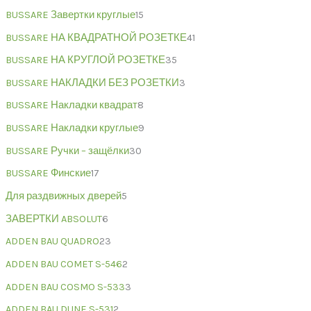
BUSSARE Завертки круглые
15
BUSSARE НА КВАДРАТНОЙ РОЗЕТКЕ
41
BUSSARE НА КРУГЛОЙ РОЗЕТКЕ
35
BUSSARE НАКЛАДКИ БЕЗ РОЗЕТКИ
3
BUSSARE Накладки квадрат
8
BUSSARE Накладки круглые
9
BUSSARE Ручки – защёлки
30
BUSSARE Финские
17
Для раздвижных дверей
5
ЗАВЕРТКИ ABSOLUT
6
ADDEN BAU QUADRO
23
ADDEN BAU COMET S-546
2
ADDEN BAU COSMO S-533
3
ADDEN BAU DUNE S-531
2