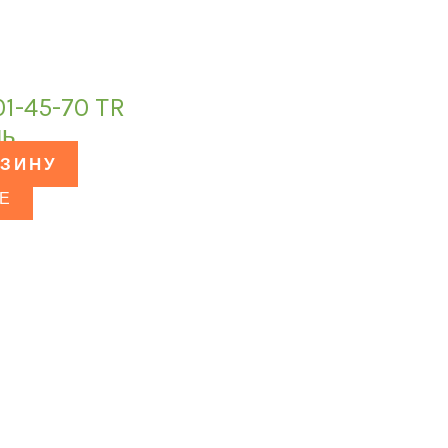
1-45-70 TR
ль
РЗИНУ
Е