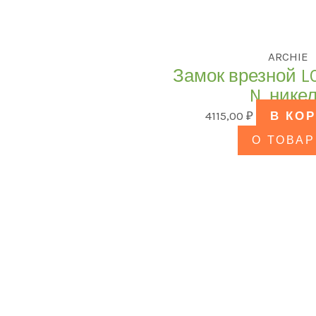
ARCHIE
Замок врезной L0
N, нике
4115,00
₽
В КО
О ТОВАР