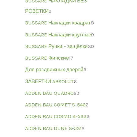
BUSSARE НАКЛАДКИ БЕЗ
РОЗЕТКИ
3
BUSSARE Накладки квадрат
8
BUSSARE Накладки круглые
9
BUSSARE Ручки – защёлки
30
BUSSARE Финские
17
Для раздвижных дверей
5
ЗАВЕРТКИ ABSOLUT
6
ADDEN BAU QUADRO
23
ADDEN BAU COMET S-546
2
ADDEN BAU COSMO S-533
3
ADDEN BAU DUNE S-531
2