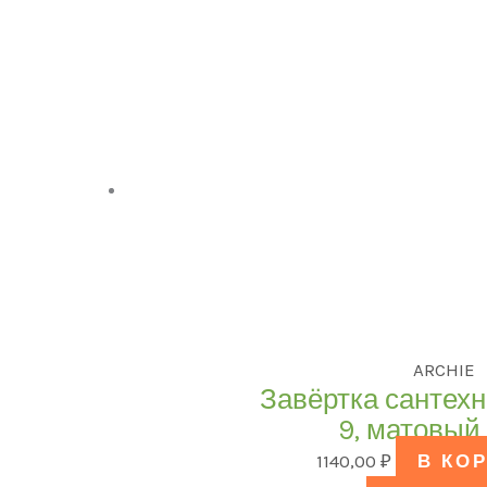
ARCHIE
Завёртка сантехн
9, матовый
1140,00
₽
В КО