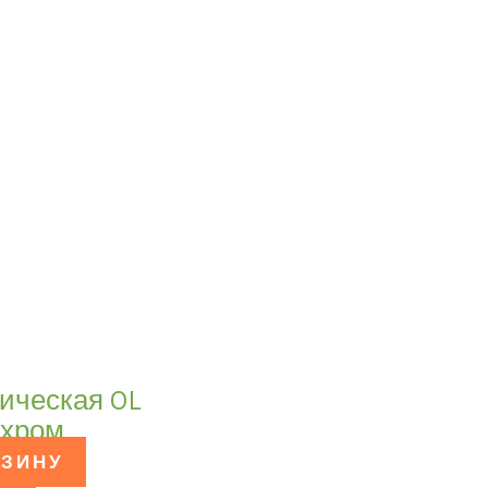
ическая OL
 хром
РЗИНУ