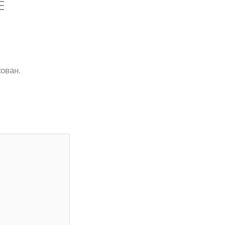
E
ован.