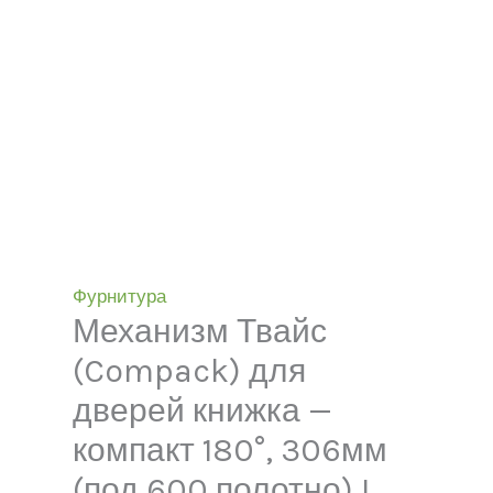
Фурнитура
Механизм Твайс
(Compack) для
дверей книжка —
компакт 180°, 306мм
(под 600 полотно) L