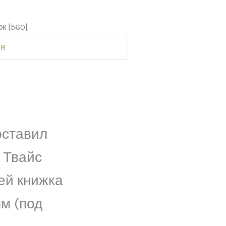
к |560|
ER
оставил
 Твайс
ей книжка
мм (под