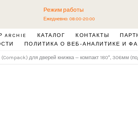
Количество
Режим работы
товара
Ежедневно: 08:00-20:00
Механизм
Твайс
 ARCHIE
КАТАЛОГ
КОНТАКТЫ
ПАРТ
(Compack)
ОСТИ
ПОЛИТИКА О ВЕБ-АНАЛИТИКЕ И ФА
для
дверей
(Compack) для дверей книжка — компакт 180°, 306мм (по
книжка
-
компакт
180°,
306мм
(под
600
полотно)
L