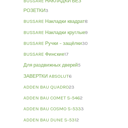
BUSSARE НАКЛАДКИ БЕЗ
РОЗЕТКИ
3
BUSSARE Накладки квадрат
8
BUSSARE Накладки круглые
9
BUSSARE Ручки – защёлки
30
BUSSARE Финские
17
Для раздвижных дверей
5
ЗАВЕРТКИ ABSOLUT
6
ADDEN BAU QUADRO
23
ADDEN BAU COMET S-546
2
ADDEN BAU COSMO S-533
3
ADDEN BAU DUNE S-531
2