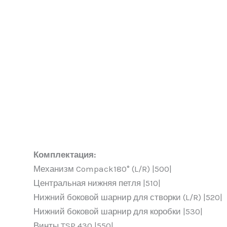
Комплектация:
Механизм Compack180° (L/R) |500|
Центральная нижняя петля |510|
Нижний боковой шарнир для створки (L/R) |520|
Нижний боковой шарнир для коробки |530|
Винты TSP 430 |550|