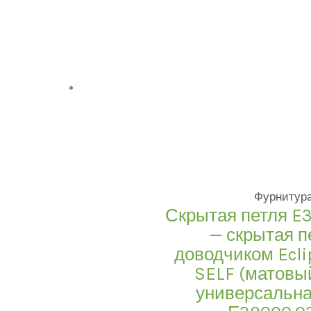
Фурнитур
Скрытая петля E
— скрытая п
доводчиком Ecli
SELF (матовый
универсальная