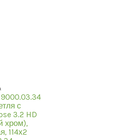
а
39000.03.34
етля с
pse 3.2 HD
 хром),
, 114х2