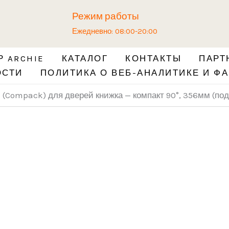
Количество
Режим работы
товара
Ежедневно: 08:00-20:00
Механизм
Твайс
 ARCHIE
КАТАЛОГ
КОНТАКТЫ
ПАРТ
(Compack)
ОСТИ
ПОЛИТИКА О ВЕБ-АНАЛИТИКЕ И ФА
для
дверей
(Compack) для дверей книжка — компакт 90°, 356мм (под
книжка
-
компакт
90°,
356мм
(под
700
полотно)
R