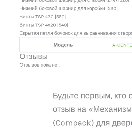
Нижний боковой шарнир для створки (L/R) |520|
Нижний боковой шарнир для коробки |530|
Винты TSP 430 |550|
Винты TSP 4х20 |540|
Скрытая петля бочонок для выравнивания створо
Модель
A-CENT
Отзывы
Отзывов пока нет.
Будьте первым, кто 
отзыв на «Механизм
(Compack) для двер