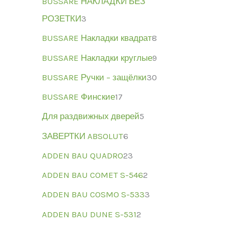
BUSSARE НАКЛАДКИ БЕЗ
РОЗЕТКИ
3
BUSSARE Накладки квадрат
8
BUSSARE Накладки круглые
9
BUSSARE Ручки – защёлки
30
BUSSARE Финские
17
Для раздвижных дверей
5
ЗАВЕРТКИ ABSOLUT
6
ADDEN BAU QUADRO
23
ADDEN BAU COMET S-546
2
ADDEN BAU COSMO S-533
3
ADDEN BAU DUNE S-531
2