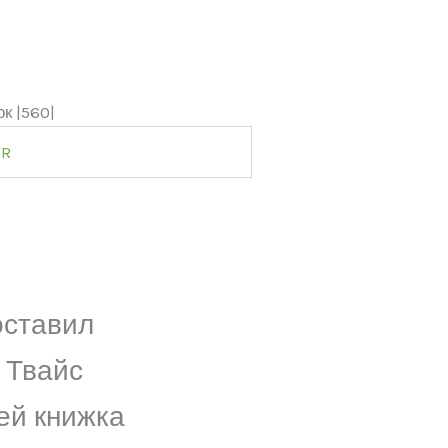
к |560|
ER
оставил
 Твайс
ей книжка