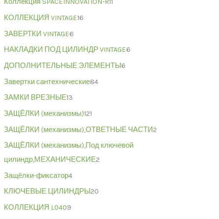
Коллекция SPACEINNOVATION-R
11
КОЛЛЕКЦИЯ VINTAGE
16
ЗАВЕРТКИ VINTAGE
6
НАКЛАДКИ ПОД ЦИЛИНДР VINTAGE
6
ДОПОЛНИТЕЛЬНЫЕ ЭЛЕМЕНТЫ
6
Завертки сантехнические
84
ЗАМКИ ВРЕЗНЫЕ
13
ЗАЩЁЛКИ (механизмы)
121
ЗАЩЁЛКИ (механизмы),ОТВЕТНЫЕ ЧАСТИ
2
ЗАЩЁЛКИ (механизмы),Под ключевой
цилиндр,МЕХАНИЧЕСКИЕ
2
Защёлки-фиксатор
4
КЛЮЧЕВЫЕ ЦИЛИНДРЫ
20
КОЛЛЕКЦИЯ L040
9