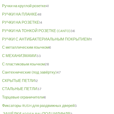
Ручки на круглой розетке
41
РУЧКИ НА ПЛАНКЕ
48
РУЧКИ НА РОЗЕТКЕ
14
РУЧКИ НА ТОНКОЙ РОЗЕТКЕ (CANTO)
36
РУЧКИ С АНТИБАКТЕРИАЛЬНЫМ ПОКРЫТИЕМ
11
С металлическим язычком
6
С МЕХАНИЗМАМИ
33
С пластиковым язычком
28
Сантехнические (под завёртку)
47
СКРЫТЫЕ ПЕТЛИ
12
СТАЛЬНЫЕ ПЕТЛИ
37
Торцевые ограничители
6
Фиксаторы RUSH для раздвижных дверей
3
,ЗАЩЁЛКИ ADDEN BAU ПОД ЦИЛИНДР
2