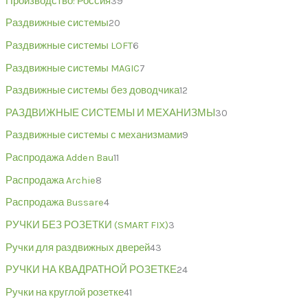
Производство: Россия
39
Раздвижные системы
20
Раздвижные системы LOFT
6
Раздвижные системы MAGIC
7
Раздвижные системы без доводчика
12
РАЗДВИЖНЫЕ СИСТЕМЫ И МЕХАНИЗМЫ
30
Раздвижные системы с механизмами
9
Распродажа Adden Bau
11
Распродажа Archie
8
Распродажа Bussare
4
РУЧКИ БЕЗ РОЗЕТКИ (SMART FIX)
3
Ручки для раздвижных дверей
43
РУЧКИ НА КВАДРАТНОЙ РОЗЕТКЕ
24
Ручки на круглой розетке
41