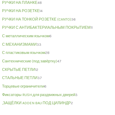
РУЧКИ НА ПЛАНКЕ
48
РУЧКИ НА РОЗЕТКЕ
14
РУЧКИ НА ТОНКОЙ РОЗЕТКЕ (CANTO)
36
РУЧКИ С АНТИБАКТЕРИАЛЬНЫМ ПОКРЫТИЕМ
11
С металлическим язычком
6
С МЕХАНИЗМАМИ
33
С пластиковым язычком
28
Сантехнические (под завёртку)
47
СКРЫТЫЕ ПЕТЛИ
12
СТАЛЬНЫЕ ПЕТЛИ
37
Торцевые ограничители
6
Фиксаторы RUSH для раздвижных дверей
3
,ЗАЩЁЛКИ ADDEN BAU ПОД ЦИЛИНДР
2