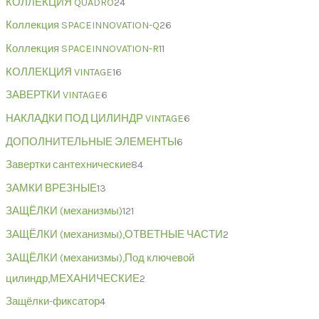
КОЛЛЕКЦИЯ QUADRO
24
Коллекция SPACEINNOVATION-Q
26
Коллекция SPACEINNOVATION-R
11
КОЛЛЕКЦИЯ VINTAGE
16
ЗАВЕРТКИ VINTAGE
6
НАКЛАДКИ ПОД ЦИЛИНДР VINTAGE
6
ДОПОЛНИТЕЛЬНЫЕ ЭЛЕМЕНТЫ
6
Завертки сантехнические
84
ЗАМКИ ВРЕЗНЫЕ
13
ЗАЩЁЛКИ (механизмы)
121
ЗАЩЁЛКИ (механизмы),ОТВЕТНЫЕ ЧАСТИ
2
ЗАЩЁЛКИ (механизмы),Под ключевой
цилиндр,МЕХАНИЧЕСКИЕ
2
Защёлки-фиксатор
4