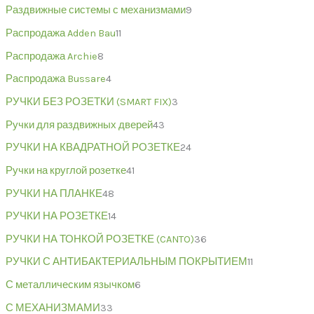
Раздвижные системы с механизмами
9
Распродажа Adden Bau
11
Распродажа Archie
8
Распродажа Bussare
4
РУЧКИ БЕЗ РОЗЕТКИ (SMART FIX)
3
Ручки для раздвижных дверей
43
РУЧКИ НА КВАДРАТНОЙ РОЗЕТКЕ
24
Ручки на круглой розетке
41
РУЧКИ НА ПЛАНКЕ
48
РУЧКИ НА РОЗЕТКЕ
14
РУЧКИ НА ТОНКОЙ РОЗЕТКЕ (CANTO)
36
РУЧКИ С АНТИБАКТЕРИАЛЬНЫМ ПОКРЫТИЕМ
11
С металлическим язычком
6
С МЕХАНИЗМАМИ
33